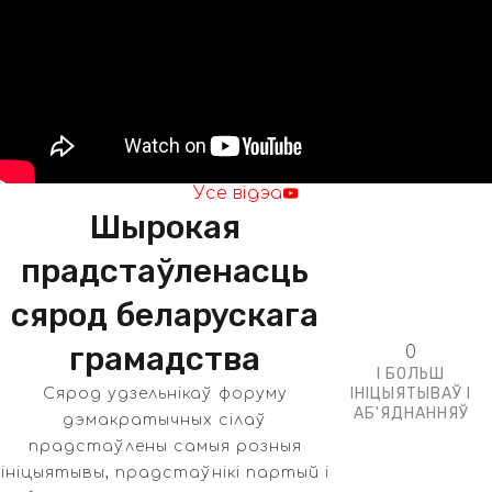
Усе відэа
Шырокая
прадстаўленасць
сярод беларускага
грамадства
0
І БОЛЬШ
ІНІЦЫЯТЫВАЎ І
Сярод удзельнікаў форуму
АБ'ЯДНАННЯЎ
дэмакратычных сілаў
прадстаўлены самыя розныя
ініцыятывы, прадстаўнікі партый і