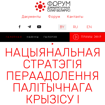
Дакументы
Форум
Кантакты
Выберите язык
BY
RU
EN
ГАЛОЎНАЯ
НАВІНЫ
ГАЛЕРЭЯ
ПРАМЫ ЭФIР
НАЦЫЯНАЛЬНАЯ
СТРАТЭГІЯ
ПЕРААДОЛЕННЯ
ПАЛІТЫЧНАГА
КРЫЗІСУ І