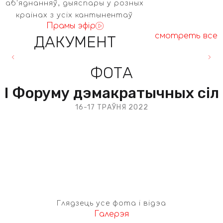
аб'яднанняў, дыяспары у розных
краінах з усіх кантынентаў
Прамы эфір
смотреть все
ДАКУМЕНТ
ФОТА
I Форуму дэмакратычных сіл
16-17 ТРАЎНЯ 2022
ВАРШАВА
Глядзець усе фота і відэа
Галерэя