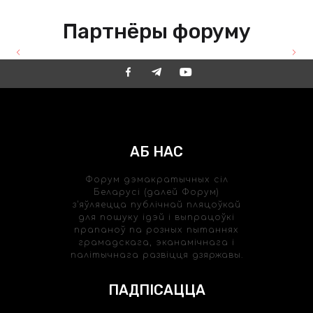
OUR PARTNERS
Партнёры форуму
АБ НАС
Форум дэмакратычных сіл
Беларусі (далей Форум)
з'яўляецца публічнай пляцоўкай
для пошуку ідэй і выпрацоўкі
прапаноў па розных пытаннях
грамадскага, эканамічнага і
палітычнага развіцця дзяржавы.
ПАДПІСАЦЦА