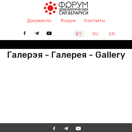
Документы
Форум
Контакты
Выберите язык
BY
RU
EN
Галерэя - Галерея - Gallery
РАЗАМ МЫ ПІШАМ ГІСТОРЫЮ,
ДАЛУЧАЙЦЕСЯ
ВМЕСТЕ МЫ ПИШЕМ ИСТОРИЮ,
ПРИСОЕДИНЯЙТЕСЬ
TOGETHER WE ARE WRITING
HISTORY, JOIN US