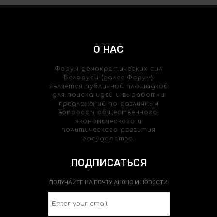
О НАС
Форум демократических сил
Беларуси (далее Форум)
является публичной площадкой
для поиска идей и выработки
предложений по различным
вопросам общественного,
экономического и
политического развития
государства.
ПОДПИСАТЬСЯ
ПОЛУЧАЙТЕ НА ПОЧТУ АНОНС И НОВОСТИ