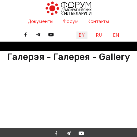
Документы
Форум
Контакты
Выберите язык
BY
RU
EN
Галерэя - Галерея - Gallery
РАЗАМ МЫ ПІШАМ ГІСТОРЫЮ,
ДАЛУЧАЙЦЕСЯ
ВМЕСТЕ МЫ ПИШЕМ ИСТОРИЮ,
ПРИСОЕДИНЯЙТЕСЬ
TOGETHER WE ARE WRITING
HISTORY, JOIN US