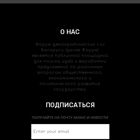
О НАС
Форум демократических сил
Беларуси (далее Форум)
является публичной площадкой
для поиска идей и выработки
предложений по различным
вопросам общественного,
экономического и
политического развития
государства.
ПОДПИСАТЬСЯ
ПОЛУЧАЙТЕ НА ПОЧТУ АНОНС И НОВОСТИ