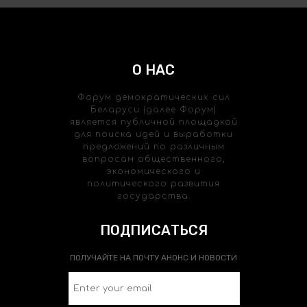
О НАС
Форум демократических сил
Беларуси (далее Форум)
является публичной площадкой
для поиска идей и выработки
предложений по различным
вопросам общественного,
экономического и
политического развития
государства.
ПОДПИСАТЬСЯ
ПОЛУЧАЙТЕ НА ПОЧТУ АНОНС И НОВОСТИ