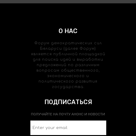
О НАС
Форум демократических сил
Беларуси (далее Форум)
является публичной площадкой
для поиска идей и выработки
предложений по различным
вопросам общественного,
экономического и
политического развития
государства.
ПОДПИСАТЬСЯ
ПОЛУЧАЙТЕ НА ПОЧТУ АНОНС И НОВОСТИ