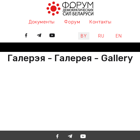
Документы
Форум
Контакты
Выберите язык
BY
RU
EN
Галерэя - Галерея - Gallery
РАЗАМ МЫ ПІШАМ ГІСТОРЫЮ,
ДАЛУЧАЙЦЕСЯ
ВМЕСТЕ МЫ ПИШЕМ ИСТОРИЮ,
ПРИСОЕДИНЯЙТЕСЬ
TOGETHER WE ARE WRITING
HISTORY, JOIN US