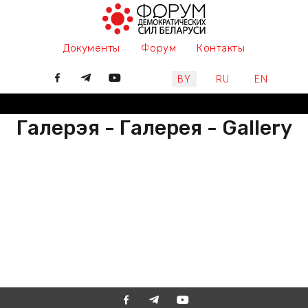
Документы
Форум
Контакты
Выберите язык
BY
RU
EN
Галерэя - Галерея - Gallery
РАЗАМ МЫ ПІШАМ ГІСТОРЫЮ,
ДАЛУЧАЙЦЕСЯ
ВМЕСТЕ МЫ ПИШЕМ ИСТОРИЮ,
ПРИСОЕДИНЯЙТЕСЬ
TOGETHER WE ARE WRITING
HISTORY, JOIN US