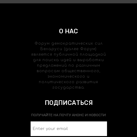
О НАС
Форум демократических сил
Беларуси (далее Форум)
является публичной площадкой
для поиска идей и выработки
предложений по различным
вопросам общественного,
экономического и
политического развития
государства.
ПОДПИСАТЬСЯ
ПОЛУЧАЙТЕ НА ПОЧТУ АНОНС И НОВОСТИ