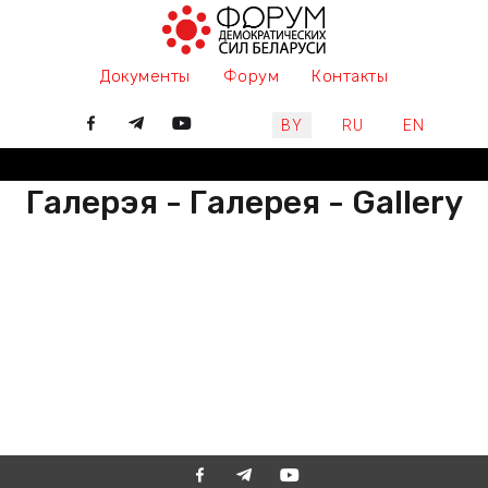
Документы
Форум
Контакты
Выберите язык
BY
RU
EN
Галерэя - Галерея - Gallery
РАЗАМ МЫ ПІШАМ ГІСТОРЫЮ,
ДАЛУЧАЙЦЕСЯ
ВМЕСТЕ МЫ ПИШЕМ ИСТОРИЮ,
ПРИСОЕДИНЯЙТЕСЬ
TOGETHER WE ARE WRITING
HISTORY, JOIN US