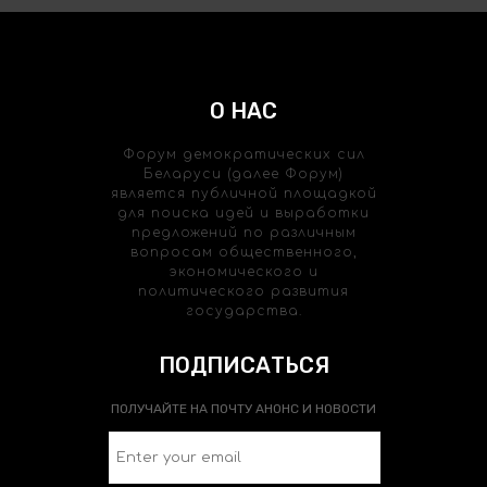
О НАС
Форум демократических сил
Беларуси (далее Форум)
является публичной площадкой
для поиска идей и выработки
предложений по различным
вопросам общественного,
экономического и
политического развития
государства.
ПОДПИСАТЬСЯ
ПОЛУЧАЙТЕ НА ПОЧТУ АНОНС И НОВОСТИ