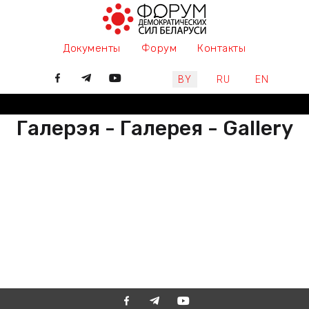
Документы
Форум
Контакты
Выберите язык
BY
RU
EN
Галерэя - Галерея - Gallery
РАЗАМ МЫ ПІШАМ ГІСТОРЫЮ,
ДАЛУЧАЙЦЕСЯ
ВМЕСТЕ МЫ ПИШЕМ ИСТОРИЮ,
ПРИСОЕДИНЯЙТЕСЬ
TOGETHER WE ARE WRITING
HISTORY, JOIN US