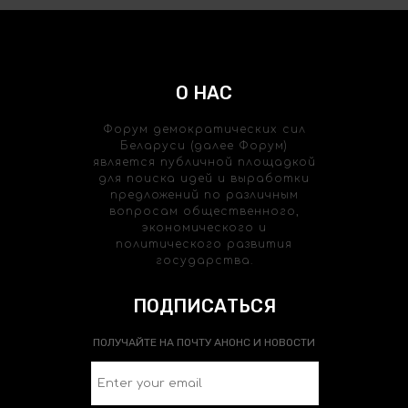
О НАС
Форум демократических сил
Беларуси (далее Форум)
является публичной площадкой
для поиска идей и выработки
предложений по различным
вопросам общественного,
экономического и
политического развития
государства.
ПОДПИСАТЬСЯ
ПОЛУЧАЙТЕ НА ПОЧТУ АНОНС И НОВОСТИ