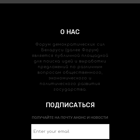
О НАС
Форум демократических сил
Беларуси (далее Форум)
является публичной площадкой
для поиска идей и выработки
предложений по различным
вопросам общественного,
экономического и
политического развития
государства.
ПОДПИСАТЬСЯ
ПОЛУЧАЙТЕ НА ПОЧТУ АНОНС И НОВОСТИ