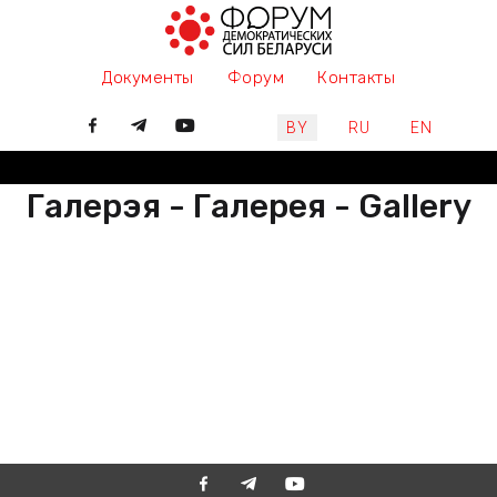
Документы
Форум
Контакты
Выберите язык
BY
RU
EN
Галерэя - Галерея - Gallery
РАЗАМ МЫ ПІШАМ ГІСТОРЫЮ,
ДАЛУЧАЙЦЕСЯ
ВМЕСТЕ МЫ ПИШЕМ ИСТОРИЮ,
ПРИСОЕДИНЯЙТЕСЬ
TOGETHER WE ARE WRITING
HISTORY, JOIN US