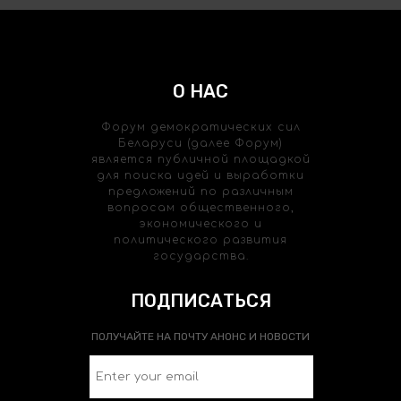
О НАС
Форум демократических сил
Беларуси (далее Форум)
является публичной площадкой
для поиска идей и выработки
предложений по различным
вопросам общественного,
экономического и
политического развития
государства.
ПОДПИСАТЬСЯ
ПОЛУЧАЙТЕ НА ПОЧТУ АНОНС И НОВОСТИ