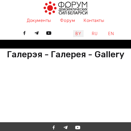
Документы
Форум
Контакты
Выберите язык
BY
RU
EN
Галерэя - Галерея - Gallery
РАЗАМ МЫ ПІШАМ ГІСТОРЫЮ,
ДАЛУЧАЙЦЕСЯ
ВМЕСТЕ МЫ ПИШЕМ ИСТОРИЮ,
ПРИСОЕДИНЯЙТЕСЬ
TOGETHER WE ARE WRITING
HISTORY, JOIN US