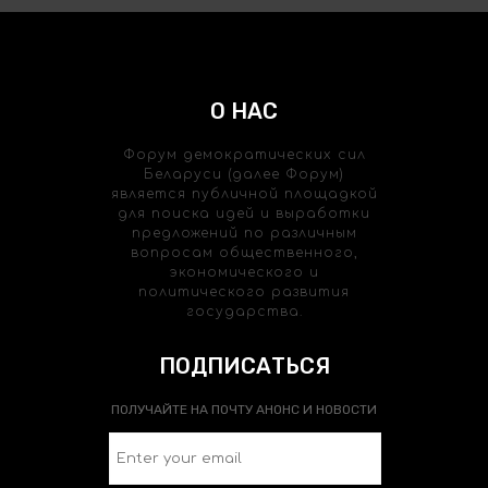
О НАС
Форум демократических сил
Беларуси (далее Форум)
является публичной площадкой
для поиска идей и выработки
предложений по различным
вопросам общественного,
экономического и
политического развития
государства.
ПОДПИСАТЬСЯ
ПОЛУЧАЙТЕ НА ПОЧТУ АНОНС И НОВОСТИ