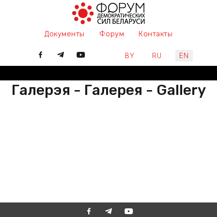
Документы
Форум
Контакты
Select your language
BY
RU
EN
Галерэя - Галерея - Gallery
РАЗАМ МЫ ПІШАМ ГІСТОРЫЮ,
ДАЛУЧАЙЦЕСЯ
ВМЕСТЕ МЫ ПИШЕМ ИСТОРИЮ,
ПРИСОЕДИНЯЙТЕСЬ
TOGETHER WE ARE WRITING
HISTORY, JOIN US