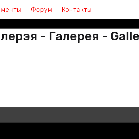
ументы
Форум
Контакты
лерэя - Галерея - Gall
М МЫ ПІШАМ ГІСТОРЫЮ, ДАЛУЧА
 МЫ ПИШЕМ ИСТОРИЮ, ПРИСОЕДИ
THER WE ARE WRITING HISTORY, JO