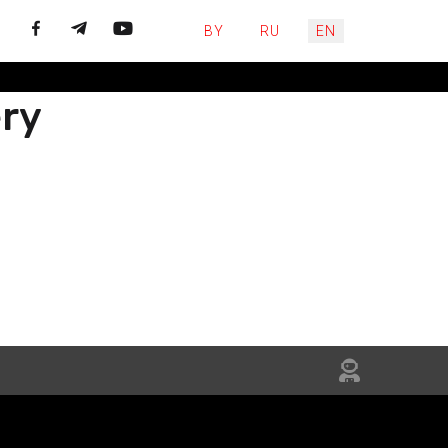
Select your language
BY
RU
EN
ery
ЙЦЕСЯ
НЯЙТЕСЬ
IN US