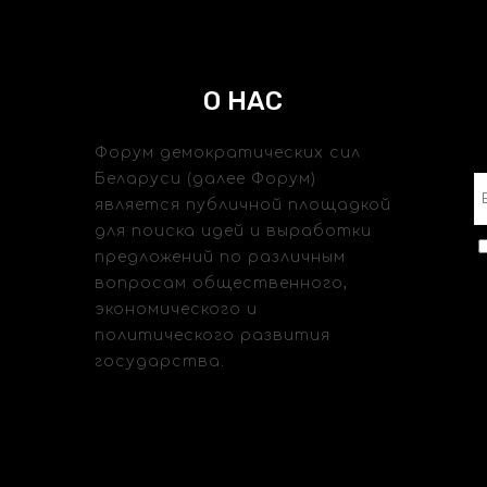
О НАС
Форум демократических сил
Беларуси (далее Форум)
является публичной площадкой
для поиска идей и выработки
предложений по различным
вопросам общественного,
экономического и
политического развития
государства.