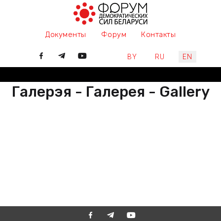
Документы
Форум
Контакты
Select your language
BY
RU
EN
Галерэя - Галерея - Gallery
РАЗАМ МЫ ПІШАМ ГІСТОРЫЮ,
ДАЛУЧАЙЦЕСЯ
ВМЕСТЕ МЫ ПИШЕМ ИСТОРИЮ,
ПРИСОЕДИНЯЙТЕСЬ
TOGETHER WE ARE WRITING
HISTORY, JOIN US