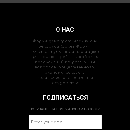
О НАС
Форум демократических сил
Беларуси (далее Форум)
является публичной площадкой
для поиска идей и выработки
предложений по различным
вопросам общественного,
экономического и
политического развития
государства.
ПОДПИСАТЬСЯ
ПОЛУЧАЙТЕ НА ПОЧТУ АНОНС И НОВОСТИ