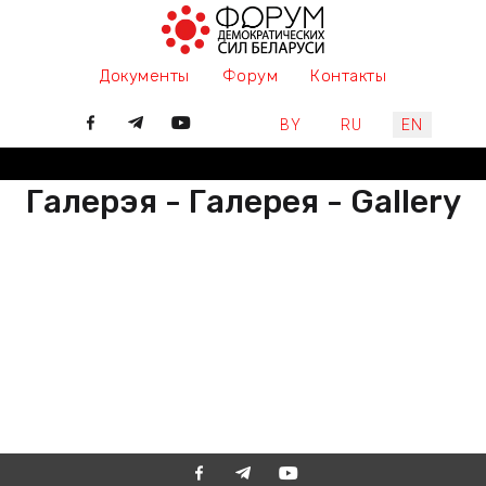
Документы
Форум
Контакты
Select your language
BY
RU
EN
Галерэя - Галерея - Gallery
РАЗАМ МЫ ПІШАМ ГІСТОРЫЮ,
ДАЛУЧАЙЦЕСЯ
ВМЕСТЕ МЫ ПИШЕМ ИСТОРИЮ,
ПРИСОЕДИНЯЙТЕСЬ
TOGETHER WE ARE WRITING
HISTORY, JOIN US