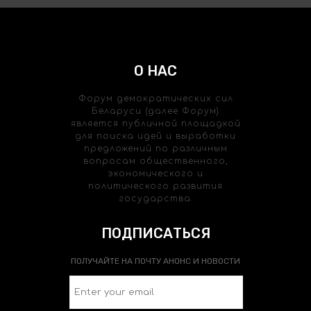
О НАС
Форум демократических сил
Беларуси (далее Форум)
является публичной площадкой
для поиска идей и выработки
предложений по различным
вопросам общественного,
экономического и
политического развития
государства.
ПОДПИСАТЬСЯ
ПОЛУЧАЙТЕ НА ПОЧТУ АНОНС И НОВОСТИ