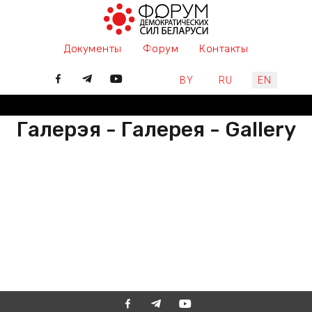
Документы
Форум
Контакты
Select your language
BY
RU
EN
Галерэя - Галерея - Gallery
РАЗАМ МЫ ПІШАМ ГІСТОРЫЮ,
ДАЛУЧАЙЦЕСЯ
ВМЕСТЕ МЫ ПИШЕМ ИСТОРИЮ,
ПРИСОЕДИНЯЙТЕСЬ
TOGETHER WE ARE WRITING
HISTORY, JOIN US