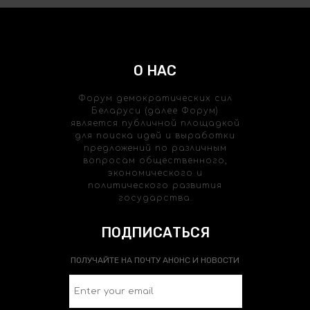
О НАС
Форум демократических сил
Беларуси (далее Форум)
является публичной площадкой
для поиска идей и выработки
предложений по различным
вопросам общественного,
экономического и
политического развития
государства.
ПОДПИСАТЬСЯ
ПОЛУЧАЙТЕ НА ПОЧТУ АНОНС И НОВОСТИ