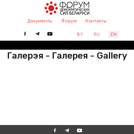
Документы
Форум
Контакты
Select your language
BY
RU
EN
Галерэя - Галерея - Gallery
РАЗАМ МЫ ПІШАМ ГІСТОРЫЮ,
ДАЛУЧАЙЦЕСЯ
ВМЕСТЕ МЫ ПИШЕМ ИСТОРИЮ,
ПРИСОЕДИНЯЙТЕСЬ
TOGETHER WE ARE WRITING
HISTORY, JOIN US