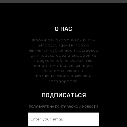
О НАС
Форум демократических сил
Беларуси (далее Форум)
является публичной площадкой
для поиска идей и выработки
предложений по различным
вопросам общественного,
экономического и
политического развития
государства.
ПОДПИСАТЬСЯ
ПОЛУЧАЙТЕ НА ПОЧТУ АНОНС И НОВОСТИ