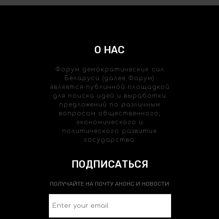
О НАС
Форум демократических сил
Беларуси (далее Форум)
является публичной площадкой
для поиска идей и выработки
предложений по различным
вопросам общественного,
экономического и
политического развития
государства.
ПОДПИСАТЬСЯ
ПОЛУЧАЙТЕ НА ПОЧТУ АНОНС И НОВОСТИ