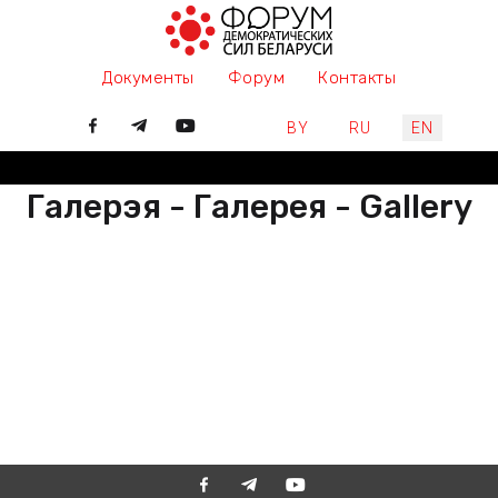
Документы
Форум
Контакты
Select your language
BY
RU
EN
Галерэя - Галерея - Gallery
РАЗАМ МЫ ПІШАМ ГІСТОРЫЮ,
ДАЛУЧАЙЦЕСЯ
ВМЕСТЕ МЫ ПИШЕМ ИСТОРИЮ,
ПРИСОЕДИНЯЙТЕСЬ
TOGETHER WE ARE WRITING
HISTORY, JOIN US