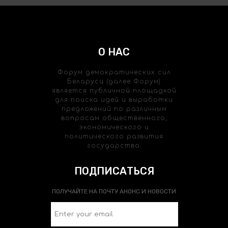
О НАС
Форум демократических сил
Беларуси (далее Форум)
является публичной площадкой
для поиска идей и выработки
предложений по различным
вопросам общественного,
экономического и
политического развития
государства.
ПОДПИСАТЬСЯ
ПОЛУЧАЙТЕ НА ПОЧТУ АНОНС И НОВОСТИ