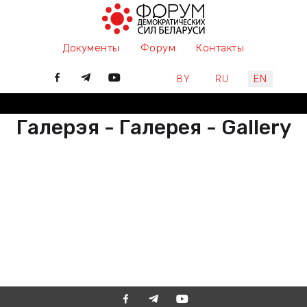
Документы
Форум
Контакты
Select your language
BY
RU
EN
Галерэя - Галерея - Gallery
РАЗАМ МЫ ПІШАМ ГІСТОРЫЮ,
ДАЛУЧАЙЦЕСЯ
ВМЕСТЕ МЫ ПИШЕМ ИСТОРИЮ,
ПРИСОЕДИНЯЙТЕСЬ
TOGETHER WE ARE WRITING
HISTORY, JOIN US