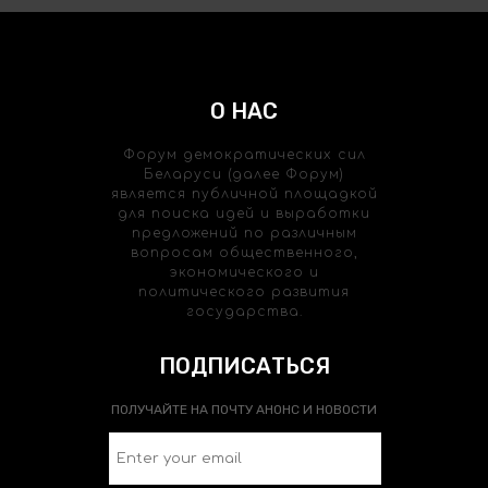
О НАС
Форум демократических сил
Беларуси (далее Форум)
является публичной площадкой
для поиска идей и выработки
предложений по различным
вопросам общественного,
экономического и
политического развития
государства.
ПОДПИСАТЬСЯ
ПОЛУЧАЙТЕ НА ПОЧТУ АНОНС И НОВОСТИ