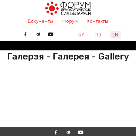
Документы
Форум
Контакты
Select your language
BY
RU
EN
Галерэя - Галерея - Gallery
РАЗАМ МЫ ПІШАМ ГІСТОРЫЮ,
ДАЛУЧАЙЦЕСЯ
ВМЕСТЕ МЫ ПИШЕМ ИСТОРИЮ,
ПРИСОЕДИНЯЙТЕСЬ
TOGETHER WE ARE WRITING
HISTORY, JOIN US