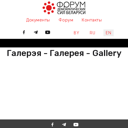
Документы
Форум
Контакты
Select your language
BY
RU
EN
Галерэя - Галерея - Gallery
РАЗАМ МЫ ПІШАМ ГІСТОРЫЮ,
ДАЛУЧАЙЦЕСЯ
ВМЕСТЕ МЫ ПИШЕМ ИСТОРИЮ,
ПРИСОЕДИНЯЙТЕСЬ
TOGETHER WE ARE WRITING
HISTORY, JOIN US