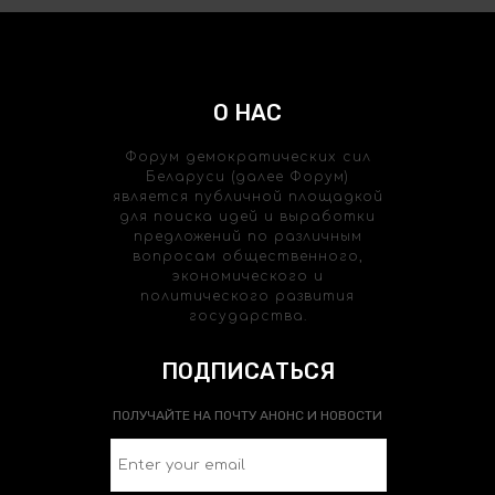
О НАС
Форум демократических сил
Беларуси (далее Форум)
является публичной площадкой
для поиска идей и выработки
предложений по различным
вопросам общественного,
экономического и
политического развития
государства.
ПОДПИСАТЬСЯ
ПОЛУЧАЙТЕ НА ПОЧТУ АНОНС И НОВОСТИ