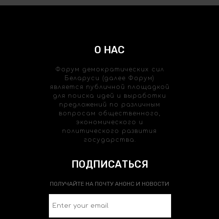
О НАС
Форум демократических сил
Беларуси (далее Форум)
является публичной площадкой
для поиска идей и выработки
предложений по различным
вопросам общественного,
экономического и
политического развития
государства.
ПОДПИСАТЬСЯ
ПОЛУЧАЙТЕ НА ПОЧТУ АНОНС И НОВОСТИ