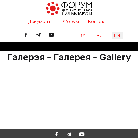
Документы
Форум
Контакты
Select your language
BY
RU
EN
Галерэя - Галерея - Gallery
РАЗАМ МЫ ПІШАМ ГІСТОРЫЮ,
ДАЛУЧАЙЦЕСЯ
ВМЕСТЕ МЫ ПИШЕМ ИСТОРИЮ,
ПРИСОЕДИНЯЙТЕСЬ
TOGETHER WE ARE WRITING
HISTORY, JOIN US