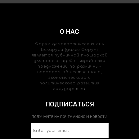
О НАС
Форум демократических сил
Беларуси (далее Форум)
является публичной площадкой
для поиска идей и выработки
предложений по различным
вопросам общественного,
экономического и
политического развития
государства.
ПОДПИСАТЬСЯ
ПОЛУЧАЙТЕ НА ПОЧТУ АНОНС И НОВОСТИ