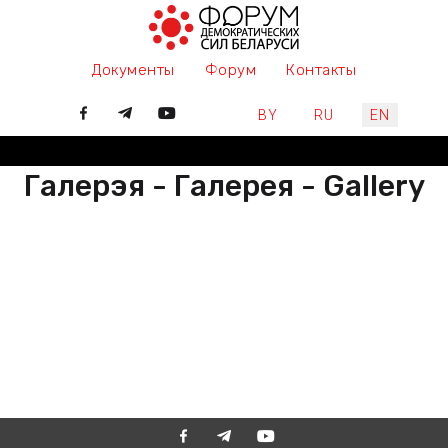
Документы
Форум
Контакты
Select your language
BY
RU
EN
Галерэя - Галерея - Gallery
РАЗАМ МЫ ПІШАМ ГІСТОРЫЮ,
ДАЛУЧАЙЦЕСЯ
ВМЕСТЕ МЫ ПИШЕМ ИСТОРИЮ,
ПРИСОЕДИНЯЙТЕСЬ
TOGETHER WE ARE WRITING
HISTORY, JOIN US