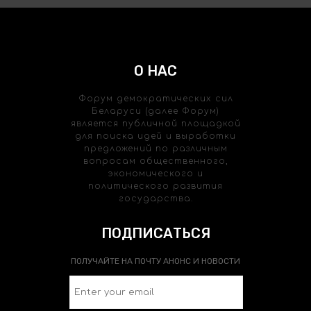
О НАС
Форум демократических сил
Беларуси (далее Форум)
является публичной площадкой
для поиска идей и выработки
предложений по различным
вопросам общественного,
экономического и
политического развития
государства.
ПОДПИСАТЬСЯ
ПОЛУЧАЙТЕ НА ПОЧТУ АНОНС И НОВОСТИ