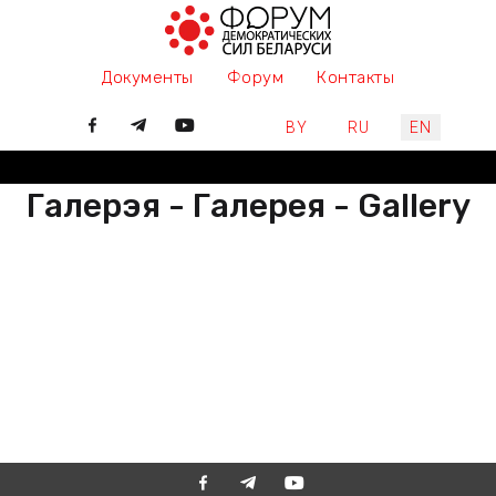
Документы
Форум
Контакты
Select your language
BY
RU
EN
Галерэя - Галерея - Gallery
РАЗАМ МЫ ПІШАМ ГІСТОРЫЮ,
ДАЛУЧАЙЦЕСЯ
ВМЕСТЕ МЫ ПИШЕМ ИСТОРИЮ,
ПРИСОЕДИНЯЙТЕСЬ
TOGETHER WE ARE WRITING
HISTORY, JOIN US