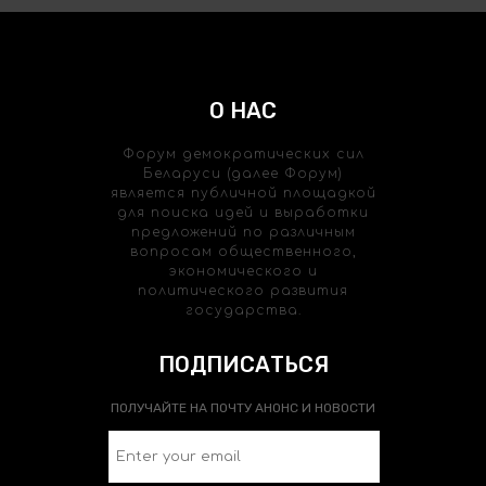
О НАС
Форум демократических сил
Беларуси (далее Форум)
является публичной площадкой
для поиска идей и выработки
предложений по различным
вопросам общественного,
экономического и
политического развития
государства.
ПОДПИСАТЬСЯ
ПОЛУЧАЙТЕ НА ПОЧТУ АНОНС И НОВОСТИ