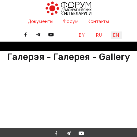
Документы
Форум
Контакты
Select your language
BY
RU
EN
Галерэя - Галерея - Gallery
РАЗАМ МЫ ПІШАМ ГІСТОРЫЮ,
ДАЛУЧАЙЦЕСЯ
ВМЕСТЕ МЫ ПИШЕМ ИСТОРИЮ,
ПРИСОЕДИНЯЙТЕСЬ
TOGETHER WE ARE WRITING
HISTORY, JOIN US