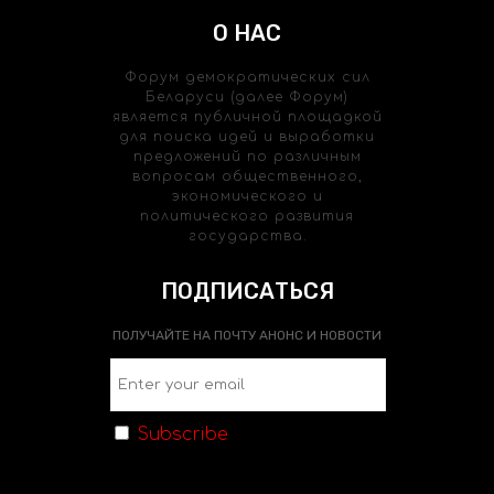
О НАС
Форум демократических сил
Беларуси (далее Форум)
является публичной площадкой
для поиска идей и выработки
предложений по различным
вопросам общественного,
экономического и
политического развития
государства.
ПОДПИСАТЬСЯ
ПОЛУЧАЙТЕ НА ПОЧТУ АНОНС И НОВОСТИ
Subscribe