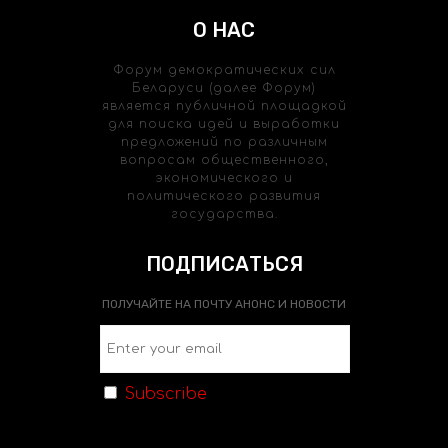
О НАС
Форум демократических сил
Беларуси (далее Форум)
является публичной площадкой
для поиска идей и выработки
предложений по различным
вопросам общественного,
экономического и
политического развития
государства.
ПОДПИСАТЬСЯ
ПОЛУЧАЙТЕ НА ПОЧТУ АНОНС И НОВОСТИ
Subscribe