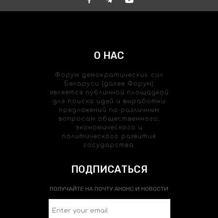
О НАС
Форум демократических сил
Беларуси (далее Форум)
является публичной площадкой
для поиска идей и выработки
предложений по различным
вопросам общественного,
экономического и
политического развития
государства.
ПОДПИСАТЬСЯ
ПОЛУЧАЙТЕ НА ПОЧТУ АНОНС И НОВОСТИ