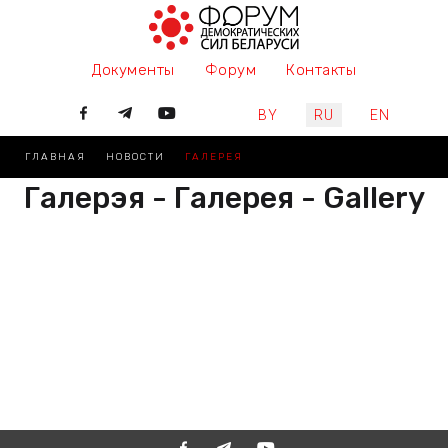
Документы
Форум
Контакты
Выберите язык
BY
RU
EN
ГЛАВНАЯ
НОВОСТИ
ГАЛЕРЕЯ
Галерэя - Галерея - Gallery
РАЗАМ МЫ ПІШАМ ГІСТОРЫЮ,
ДАЛУЧАЙЦЕСЯ
ВМЕСТЕ МЫ ПИШЕМ ИСТОРИЮ,
ПРИСОЕДИНЯЙТЕСЬ
TOGETHER WE ARE WRITING
HISTORY, JOIN US