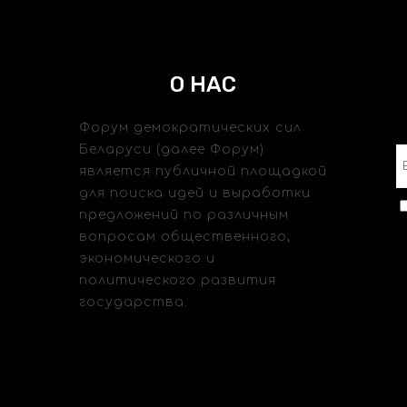
О НАС
Форум демократических сил
Беларуси (далее Форум)
является публичной площадкой
для поиска идей и выработки
предложений по различным
вопросам общественного,
экономического и
политического развития
государства.