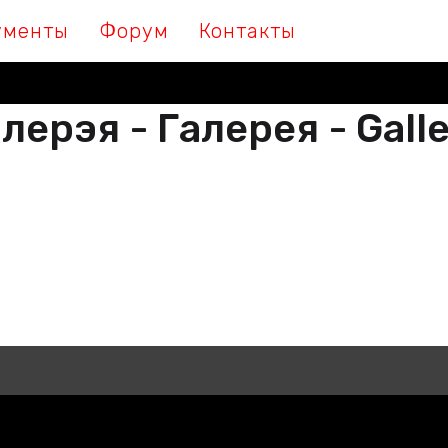
ументы
Форум
Контакты
лерэя - Галерея - Gall
М МЫ ПІШАМ ГІСТОРЫЮ, ДАЛУЧА
 МЫ ПИШЕМ ИСТОРИЮ, ПРИСОЕДИ
THER WE ARE WRITING HISTORY, JO