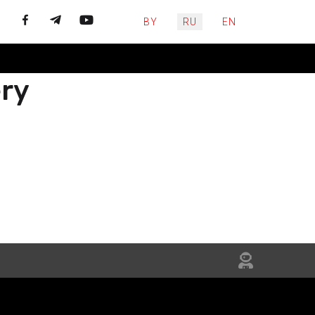
Выберите язык
BY
RU
EN
ery
ЙЦЕСЯ
НЯЙТЕСЬ
IN US