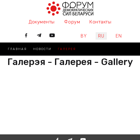
Документы
Форум
Контакты
Выберите язык
BY
RU
EN
ГЛАВНАЯ
НОВОСТИ
ГАЛЕРЕЯ
Галерэя - Галерея - Gallery
РАЗАМ МЫ ПІШАМ ГІСТОРЫЮ,
ДАЛУЧАЙЦЕСЯ
ВМЕСТЕ МЫ ПИШЕМ ИСТОРИЮ,
ПРИСОЕДИНЯЙТЕСЬ
TOGETHER WE ARE WRITING
HISTORY, JOIN US