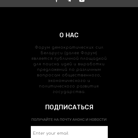
О НАС
Форум демократических сил
Беларуси (далее Форум)
является публичной площадкой
для поиска идей и выработки
предложений по различным
вопросам общественного,
экономического и
политического развития
государства.
ПОДПИСАТЬСЯ
ПОЛУЧАЙТЕ НА ПОЧТУ АНОНС И НОВОСТИ