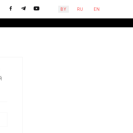
Выберите язык
BY
RU
EN
й
й