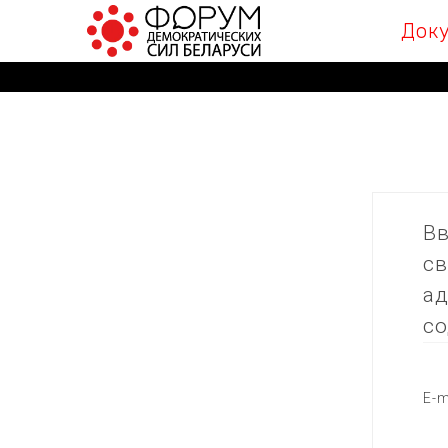
Док
Вв
св
ад
со
E-m