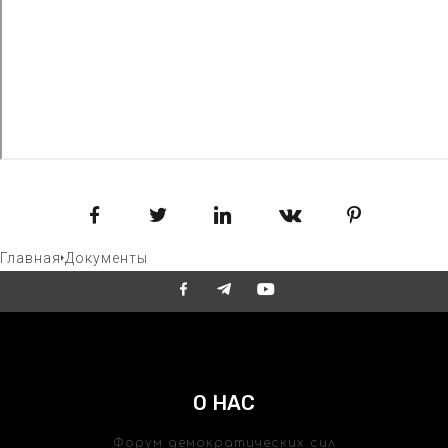
Facebook
Twitter
LinkedIn
VKontakte
Pinterest
Главная
Документы
О НАС
Форум демократических сил