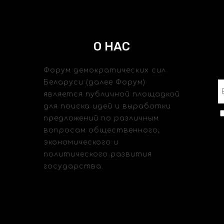
О НАС
Форум демократических сил
Беларуси (далее Форум)
является публичной площадкой
для поиска идей и выработки
предложений по различным
вопросам общественного,
экономического и
политического развития
государства.