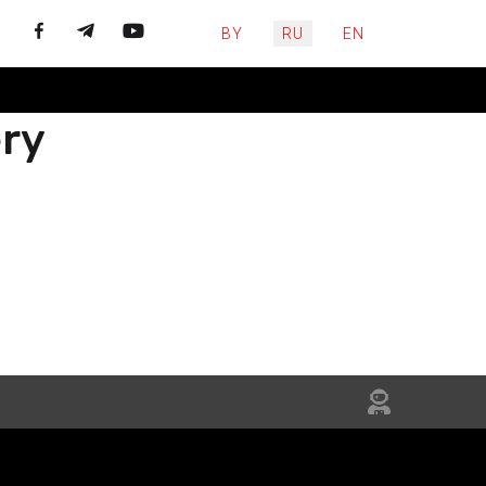
Выберите язык
BY
RU
EN
ery
ЙЦЕСЯ
НЯЙТЕСЬ
IN US