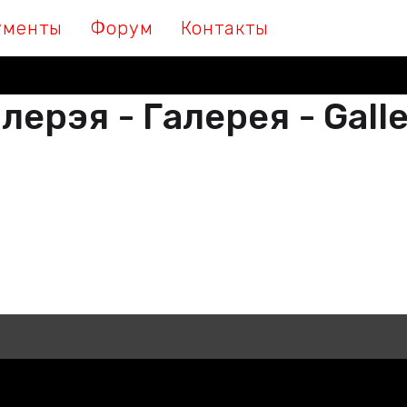
ументы
Форум
Контакты
лерэя - Галерея - Gall
М МЫ ПІШАМ ГІСТОРЫЮ, ДАЛУЧА
 МЫ ПИШЕМ ИСТОРИЮ, ПРИСОЕДИ
THER WE ARE WRITING HISTORY, JO