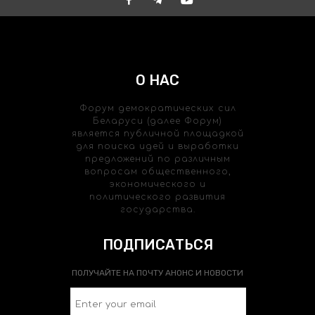
О НАС
Форум демократических сил
Беларуси (далее Форум)
является публичной площадкой
для поиска идей и выработки
предложений по различным
вопросам общественного,
экономического и
политического развития
государства.
ПОДПИСАТЬСЯ
ПОЛУЧАЙТЕ НА ПОЧТУ АНОНС И НОВОСТИ