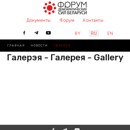
Документы
Форум
Контакты
Выберите язык
BY
RU
EN
ГЛАВНАЯ
НОВОСТИ
ГАЛЕРЕЯ
Галерэя - Галерея - Gallery
РАЗАМ МЫ ПІШАМ ГІСТОРЫЮ,
ДАЛУЧАЙЦЕСЯ
ВМЕСТЕ МЫ ПИШЕМ ИСТОРИЮ,
ПРИСОЕДИНЯЙТЕСЬ
TOGETHER WE ARE WRITING
HISTORY, JOIN US