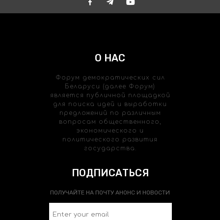
О НАС
Форум демократических сил
Беларуси (далее Форум)
является публичной площадкой
для поиска идей и выработки
предложений по различным
вопросам общественного,
экономического и
политического развития
государства.
ПОДПИСАТЬСЯ
ПОЛУЧАЙТЕ НА ПОЧТУ АНОНС И НОВОСТИ