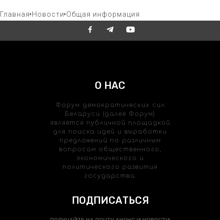
Главная
Новости
Общая информация
О НАС
Форум демократических сил
Беларуси (далее Форум)
является публичной площадкой
для поиска идей и выработки
предложений по различным
вопросам общественного,
экономического и
политического развития
государства.
ПОДПИСАТЬСЯ
ПОЛУЧАЙТЕ НА ПОЧТУ АНОНС И НОВОСТИ