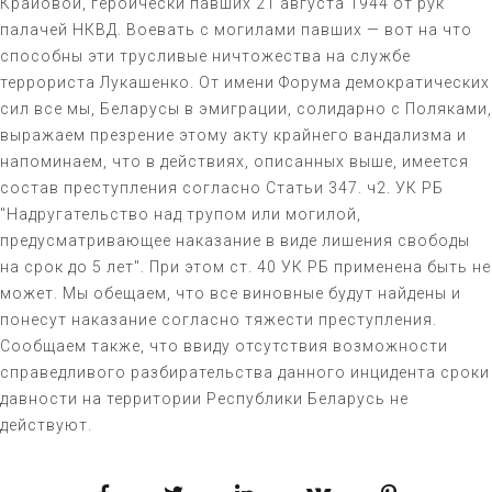
Крайовой, героически павших 21 августа 1944 от рук
палачей НКВД. Воевать с могилами павших — вот на что
способны эти трусливые ничтожества на службе
террориста Лукашенко. От имени Форума демократических
сил все мы, Беларусы в эмиграции, солидарно с Поляками,
выражаем презрение этому акту крайнего вандализма и
напоминаем, что в действиях, описанных выше, имеется
состав преступления согласно Статьи 347. ч2. УК РБ
"Надругательство над трупом или могилой,
предусматривающее наказание в виде лишения свободы
на срок до 5 лет". При этом ст. 40 УК РБ применена быть не
может. Мы обещаем, что все виновные будут найдены и
понесут наказание согласно тяжести преступления.
Сообщаем также, что ввиду отсутствия возможности
справедливого разбирательства данного инцидента сроки
давности на территории Республики Беларусь не
действуют.
Facebook
Twitter
LinkedIn
VKontakte
Pinterest