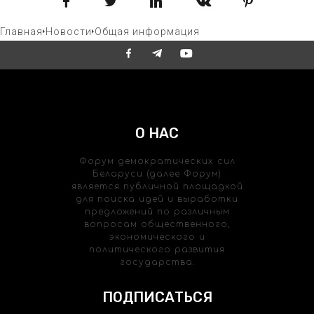
Главная
Новости
Общая информация
О НАС
Форум демократических сил
Беларуси (далее Форум)
является публичной площадкой
для поиска идей и выработки
предложений по различным
вопросам общественного,
экономического и
политического развития
государства.
ПОДПИСАТЬСЯ